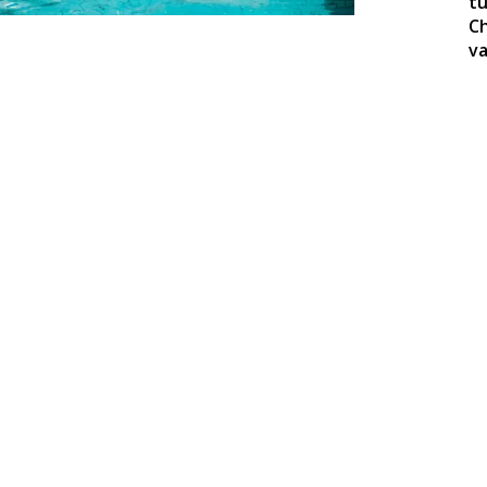
tu
Ch
va
le
LO
T
sci
l 4
 un
del
 ai
ete
ata
no!
 ai