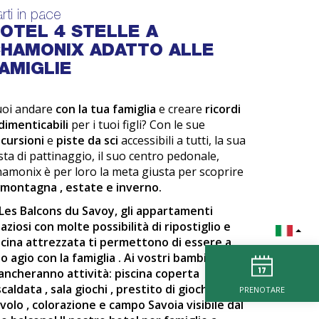
rti in pace
OTEL 4 STELLE A
HAMONIX ADATTO ALLE
AMIGLIE
uoi andare
con la tua famiglia
e creare
ricordi
dimenticabili
per i tuoi figli? Con le sue
cursioni
e
piste da sci
accessibili a tutti, la sua
sta di pattinaggio, il suo centro pedonale,
amonix è per loro la meta giusta per scoprire
montagna
, estate e inverno.
Les Balcons du Savoy, gli
appartamenti
aziosi
con molte possibilità di
ripostiglio
e
cina attrezzata
ti permettono di essere a
uo agio
con la famiglia
. Ai vostri bambini non
ncheranno attività:
piscina coperta
scaldata
,
sala giochi
, prestito di
giochi da
PRENOTARE
avolo
, colorazione e campo Savoia visibile dal