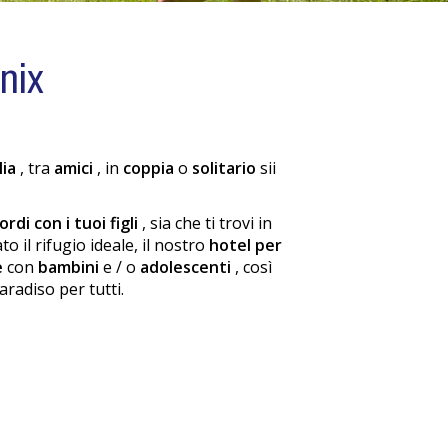
nix
lia
, tra
amici
, in
coppia
o
solitario
sii
cordi con i tuoi figli
, sia che ti trovi in
ato il rifugio ideale, il nostro
hotel per
e
con
bambini
e / o
adolescenti
, così
aradiso per tutti.