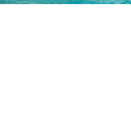
Il campo base idea
PER GLI AMANTI DEL
SPOR
Deposito
per la tua attrezzatura,
deposito 
privato
,
skipass
alla reception del tuo
hote
stelle
... Per gli atleti, Les Balcons du Savoy è
rifugio perfetto
. Con gli sci alla scoperta 
comprensorio del Brévent-Flégère
, accedi
più
grandi siti di alpinismo
grazie alla vicina r
di trasporti. Le alte montagne sono a port
di ma
Le
piste da sci
nelle vicinanze sono adatte sia