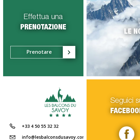
Effettua una
PRENOTAZIONE
LE N
Prenotare
Seguici s
FACEBOO
+33 4 50 55 32 32
info@lesbalconsdusavoy.com