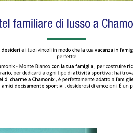
tel familiare di lusso a Chamo
i
desideri
e i tuoi vincoli in modo che la tua
vacanza in famig
perfetto!
Chamonix - Monte Bianco
con la tua famiglia
, per costruire
ri
trario, per dedicarti a ogni tipo di
attività sportiva
: hai trov
el di charme a Chamonix
, è perfettamente adatto a
famigli
i amici decisamente sportivi
, desiderosi di emozioni. È un p