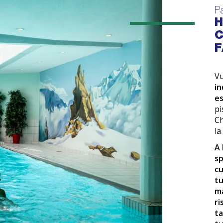
Pa
H
C
F
V
in
es
pi
Ch
la
A 
sp
cu
t
ma
ri
t