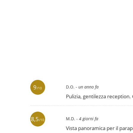
principianti
che ai
confermati
.
bambi
adolescenti
e
adulti
potranno sciare sulle pi
in tutta tranquillità. Per saperne di più 
nostro
hotel per famiglie a Chamon
contatta la reception Balcons du Sav