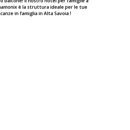
o balcone! Il nostro
hotel per famiglie
a
amonix è la struttura ideale per le tue
canze in famiglia in Alta Savoia
!