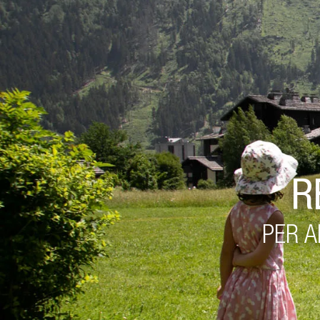
R
PER A