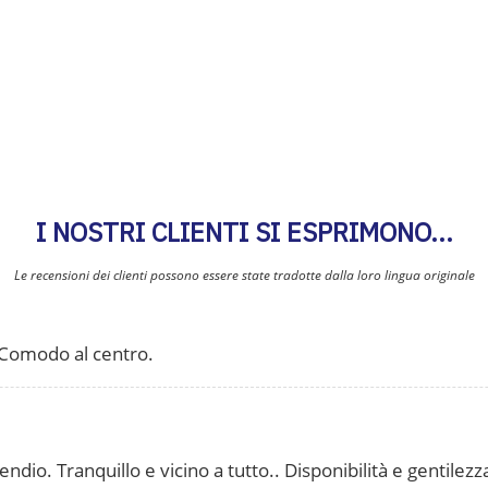
ni
,
ste
sul
ix
,
oy!