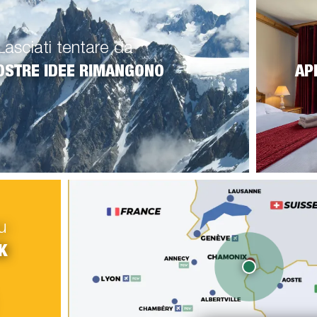
Lasciati tentare da
OSTRE IDEE RIMANGONO
AP
u
K